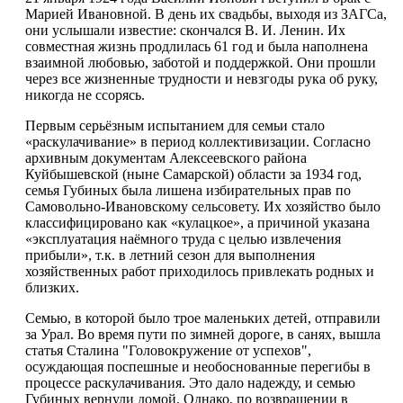
Марией Ивановной. В день их свадьбы, выходя из ЗАГСа,
они услышали известие: скончался В. И. Ленин. Их
совместная жизнь продлилась 61 год и была наполнена
взаимной любовью, заботой и поддержкой. Они прошли
через все жизненные трудности и невзгоды рука об руку,
никогда не ссорясь.
Первым серьёзным испытанием для семьи стало
«раскулачивание» в период коллективизации. Согласно
архивным документам Алексеевского района
Куйбышевской (ныне Самарской) области за 1934 год,
семья Губиных была лишена избирательных прав по
Самовольно-Ивановскому сельсовету. Их хозяйство было
классифицировано как «кулацкое», а причиной указана
«эксплуатация наёмного труда с целью извлечения
прибыли», т.к. в летний сезон для выполнения
хозяйственных работ приходилось привлекать родных и
близких.
Семью, в которой было трое маленьких детей, отправили
за Урал. Во время пути по зимней дороге, в санях, вышла
статья Сталина "Головокружение от успехов",
осуждающая поспешные и необоснованные перегибы в
процессе раскулачивания. Это дало надежду, и семью
Губиных вернули домой. Однако, по возвращении в