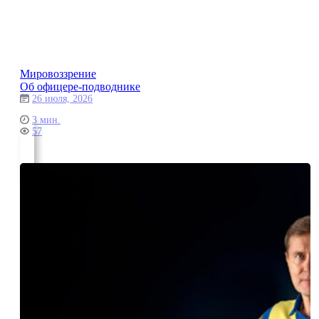
Мировоззрение
Об офицере-подводнике
26 июля, 2026
3 мин.
57