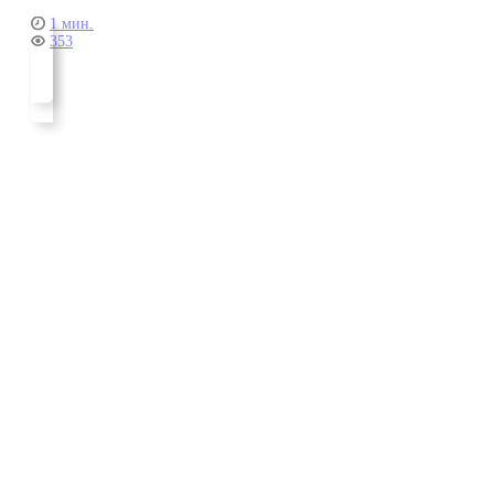
1 мин.
353