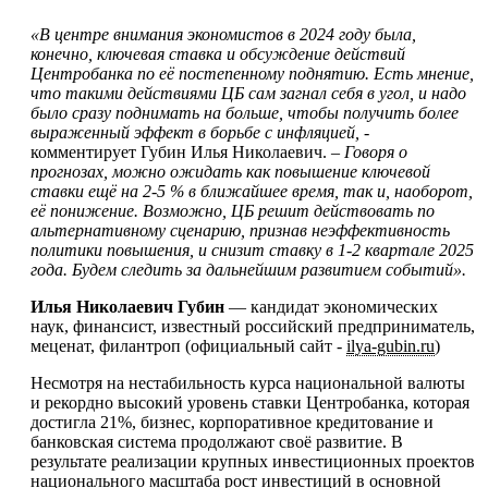
«В центре внимания экономистов в 2024 году была,
конечно, ключевая ставка и обсуждение действий
Центробанка по её постепенному поднятию. Есть мнение,
что такими действиями ЦБ сам загнал себя в угол, и надо
было сразу поднимать на больше, чтобы получить более
выраженный эффект в борьбе с инфляцией, -
комментирует Губин Илья Николаевич.
– Говоря о
прогнозах, можно ожидать как повышение ключевой
ставки ещё на 2-5 % в ближайшее время, так и, наоборот,
её понижение. Возможно, ЦБ решит действовать по
альтернативному сценарию, признав неэффективность
политики повышения, и снизит ставку в 1-2 квартале 2025
года. Будем следить за дальнейшим развитием событий».
Илья Николаевич Губин
— кандидат экономических
наук, финансист, известный российский предприниматель,
меценат, филантроп (официальный сайт -
ilya-gubin.ru
)
Несмотря на нестабильность курса национальной валюты
и рекордно высокий уровень ставки Центробанка, которая
достигла 21%, бизнес, корпоративное кредитование и
банковская система продолжают своё развитие. В
результате реализации крупных инвестиционных проектов
национального масштаба рост инвестиций в основной