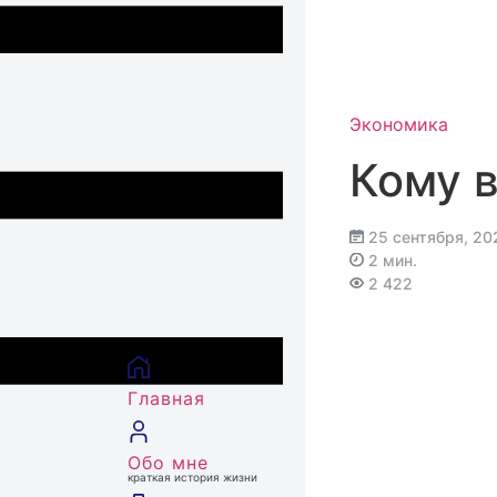
Перейти
к
содержимому
Экономика
Кому 
25 сентября, 20
2 мин.
2 422
Главная
Обо мне
краткая история жизни