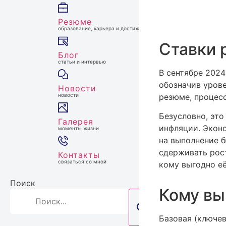
Резюме
образование, карьера и достижения
Ставки 
Блог
статьи и интервью
В сентябре 2024
обозначив урове
Новости
резюме, процес
новости
Безусловно, эт
Галерея
инфляции. Эконо
моменты жизни
на выполнение б
сдерживать рост
Контакты
связаться со мной
кому выгодно е
Поиск
Кому вы
Базовая (ключе