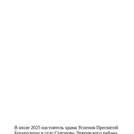
В июле 2025 настоятель храма Успения Пресвятой
Богородицы в селе Суворово Дивеевского района