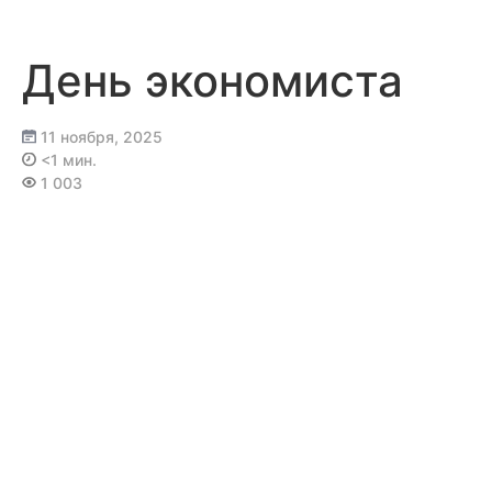
Перейти
к
содержимому
День экономиста
11 ноября, 2025
<1 мин.
1 003