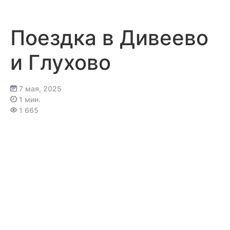
Перейти
к
содержимому
Поездка в Дивеево
и Глухово
7 мая, 2025
1 мин.
1 665