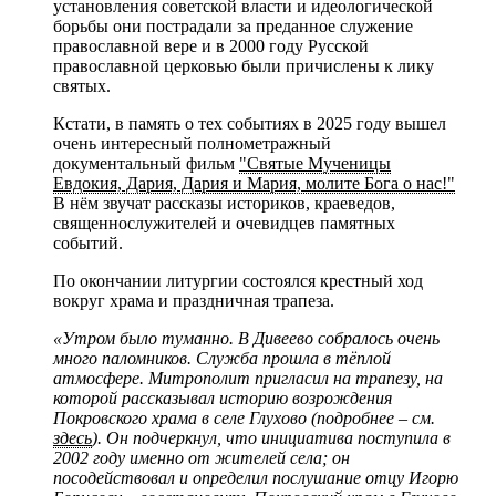
установления советской власти и идеологической
борьбы они пострадали за преданное служение
православной вере и в 2000 году Русской
православной церковью были причислены к лику
святых.
Кстати, в память о тех событиях в 2025 году вышел
очень интересный полнометражный
документальный фильм
"Святые Мученицы
Евдокия, Дария, Дария и Мария, молите Бога о нас!"
В нём звучат рассказы историков, краеведов,
священнослужителей и очевидцев памятных
событий.
По окончании литургии состоялся крестный ход
вокруг храма и праздничная трапеза.
«Утром было туманно. В Дивеево собралось очень
много паломников. Служба прошла в тёплой
атмосфере. Митрополит пригласил на трапезу, на
которой рассказывал историю возрождения
Покровского храма в селе Глухово (подробнее – см.
здесь
). Он подчеркнул, что инициатива поступила в
2002 году именно от жителей села; он
посодействовал и определил послушание отцу Игорю